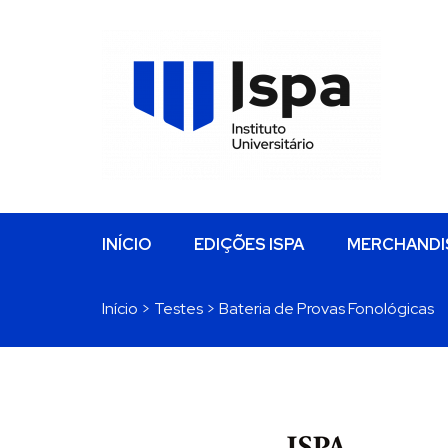
Passar
visually-
para
hidden
o
conteúdo
principal
Main
INÍCIO
EDIÇÕES ISPA
MERCHANDI
navigation
Navegação
Início
Testes
Bateria de Provas Fonológicas
estrutural