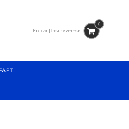
0
Entrar
|
Inscrever-se
SPA.PT