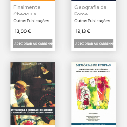
Finalmente
Geografia da
Chegou a
Fome
Primavera ou
Outras Publicações
Outras Publicações
uma História de
13,00 €
19,13 €
Penélope