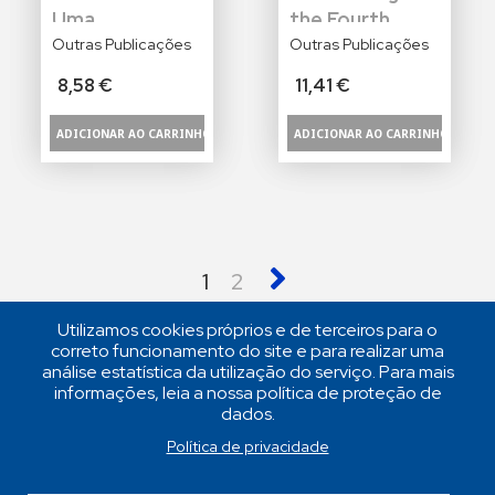
Uma
the Fourth
Homenagem
Outras Publicações
Symposium on
Outras Publicações
Power
8,58 €
11,41 €
Dynamics and
Organizational
Change
Paginação
Página
Página
Próxima
1
2
atual
página
Utilizamos cookies próprios e de terceiros para o
correto funcionamento do site e para realizar uma
análise estatística da utilização do serviço. Para mais
informações, leia a nossa política de proteção de
dados.
© 2026 | ISPA - Instituto Universitário
Política de privacidade